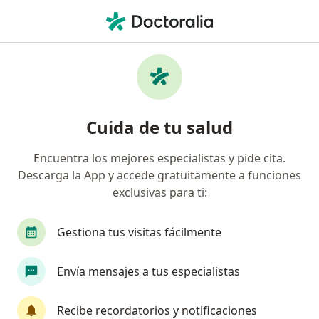
Men
Infectólogo • Ciudad de México, CDMX
Filtros
Seguro:
BBVA Seguros
Infectólogos recomendados de BBVA
Cuida de tu salud
Seguros en Ciudad de México
Encuentra los mejores especialistas y pide cita.
Descarga la App y accede gratuitamente a funciones
exclusivas para ti:
Gestiona tus visitas fácilmente
Envía mensajes a tus especialistas
Dr. Javier Tondopo Guerrero
·
Ver más
Infectólogo
Recibe recordatorios y notificaciones
56 opiniones