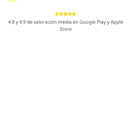
Vacunas generales especiales certificados de viaje
VIH: tratamiento, profilaxis pre y post exposición
4.8 y 4.9 de valoración media en Google Play y Apple
Seguros de gastos médicos y particulares
Store
Dirección 1
Dirección 2
C. Río Bamba 639, Magdalena de las Salinas, Gustavo A. Madero, CDMX, México., Gustavo A Madero
•
Mapa
Hospital Angeles Lindavista, torre de consultorios, consultorio 145
Acepta BBVA Seguros
Primera visita Infectología
Este especialista no ofrece reserva de cita en línea en esta dirección.
Solicita una cita