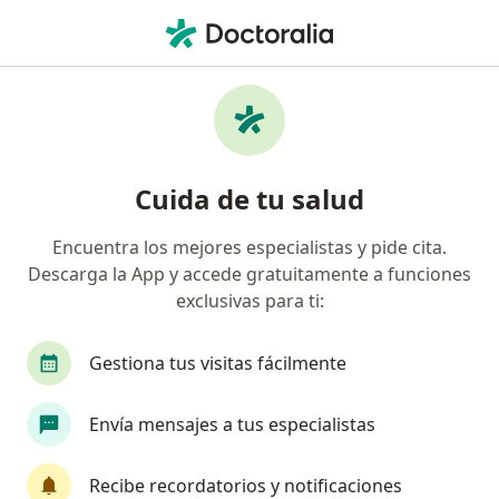
Men
Seguros Inbursa • Heroica Matamoros, Tamaulipas
Filtros
Seguro:
Seguros Inbursa
Doctores recomendados de Seguros
Cuida de tu salud
Inbursa en Heroica Matamoros
Encuentra los mejores especialistas y pide cita.
Descarga la App y accede gratuitamente a funciones
¿Qué especialidad estás buscando?
exclusivas para ti:
Ginecólogo
Traumatólogo
Cirujano gener
Gestiona tus visitas fácilmente
Envía mensajes a tus especialistas
Recibe recordatorios y notificaciones