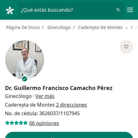
Men
¿Qué estás buscando?
Página De Inicio
Ginecólogo
Cadereyta De Montes
Cambi
Dr.
Guillermo Francisco Camacho Pérez
sobre las especializaciones
Ginecólogo
·
Ver más
Cadereyta de Montes
2 direcciones
No. de cédula: 3626037/1107945
66 opiniones