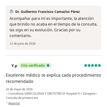
Dr. Guillermo Francisco Camacho Pérez
Acompañar para mí es importante, la atención
que brindo no acaba en el tiempo de la consulta,
las sigo en su evolución. Gracias por su
comentario.
12 de junio de 2026
Y.p
Cita verificada
Y
Excelente médico te explica cada procedimiento
recomendado
20 de mayo de 2026
•
Consultorio GINECOLOGIA Y OBSTETRICIA Hospital H + Zaragoza
•
Consulta de primera vez
en opinión del usuario Y.p
•
Reportar