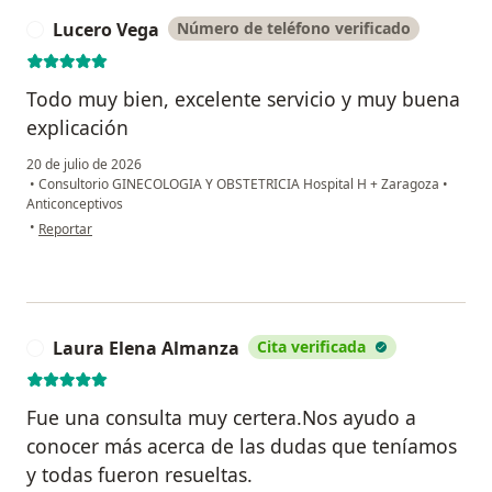
Lucero Vega
Número de teléfono verificado
L
Todo muy bien, excelente servicio y muy buena
explicación
20 de julio de 2026
•
Consultorio GINECOLOGIA Y OBSTETRICIA Hospital H + Zaragoza
•
Anticonceptivos
en opinión del usuario Lucero Vega
•
Reportar
Laura Elena Almanza
Cita verificada
L
Fue una consulta muy certera.Nos ayudo a
conocer más acerca de las dudas que teníamos
y todas fueron resueltas.