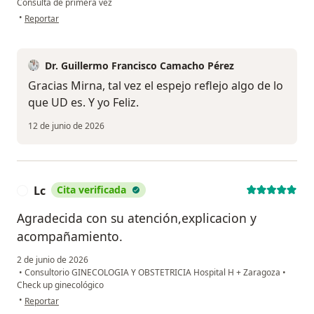
Consulta de primera vez
en opinión del usuario Mirna italia
•
Reportar
Dr. Guillermo Francisco Camacho Pérez
Gracias Mirna, tal vez el espejo reflejo algo de lo
que UD es. Y yo Feliz.
12 de junio de 2026
Lc
Cita verificada
L
Agradecida con su atención,explicacion y
acompañamiento.
2 de junio de 2026
•
Consultorio GINECOLOGIA Y OBSTETRICIA Hospital H + Zaragoza
•
Check up ginecológico
en opinión del usuario Lc
•
Reportar