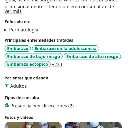
profesionalmente. Tengo un lema personal y este
Sobre mí
ver más
deriva de la convivencia familiar: VEN...YO TE
ESCUCHO, y esto lo ves reflejado en mi atención.
Enfocado en:
Tengo una experiencia de 34 años atendiendo con
Perinatología
Dedicación, Honestidad, Respeto y en la Verdad. estoy
Principales enfermedades tratadas
para Servirte.
Embarazo
Embarazo en la adolescencia
Embarazo de bajo riesgo
Embarazo de alto riesgo
a11y_sr_more_diseases
Embarazo ectópico
+220
Pacientes que atiendo
Adultos
Tipos de consulta
Presencial
Ver direcciones (2)
Fotos y videos