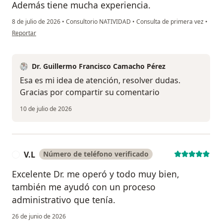
Además tiene mucha experiencia.
8 de julio de 2026
•
Consultorio NATIVIDAD
•
Consulta de primera vez
•
en opinión del usuario Laura Elena Almanza
Reportar
Dr. Guillermo Francisco Camacho Pérez
Esa es mi idea de atención, resolver dudas.
Gracias por compartir su comentario
10 de julio de 2026
V.L
Número de teléfono verificado
V
Excelente Dr. me operó y todo muy bien,
también me ayudó con un proceso
administrativo que tenía.
26 de junio de 2026