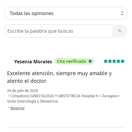
Busca en opiniones
Yesenia Morales
Cita verificada
Y
Excelente atención, siempre muy amable y
atento el doctor
24 de julio de 2026
•
Consultorio GINECOLOGIA Y OBSTETRICIA Hospital H + Zaragoza
•
Visita Ginecología y Obstetricia
en opinión del usuario Yesenia Morales
•
Reportar