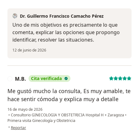
Dr. Guillermo Francisco Camacho Pérez
Uno de mis objetivos es precisamente lo que
comenta, explicar las opciones que propongo
identificar, resolver las situaciones.
12 de junio de 2026
M.B.
Cita verificada
M
Me gustó mucho la consulta, Es muy amable, te
hace sentir cómoda y explica muy a detalle
16 de mayo de 2026
•
Consultorio GINECOLOGIA Y OBSTETRICIA Hospital H + Zaragoza
•
Primera visita Ginecología y Obstetricia
en opinión del usuario M.B.
•
Reportar