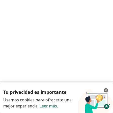
Dr. José Antonio Vázquez Martínez
Ginecólogo
Elodia Ledesma 589, Moroleon
•
Mapa
Consultorio privado
Este especialista no ofrece reserva de cita en línea en esta dirección.
Solicita una cita
Tu privacidad es importante
Ir a la app
Usamos cookies para ofrecerte una
mejor experiencia.
Leer más
.
Continuar en el navegador