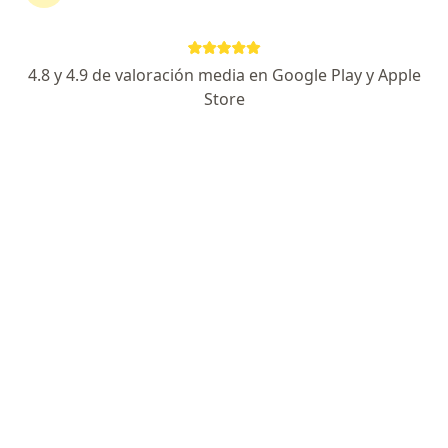
Especialista de confianza
JOSE MARIA MORELOS 71 INT 8, Uriangato
•
Mapa
Consultorio privado
4.8 y 4.9 de valoración media en Google Play y Apple
Visita Ginecología y Obstetricia
$500
Store
Este especialista no ofrece reserva de cita en línea en esta dirección.
Solicita una cita
Dr. Miguel Ricardo Martínez Millán
Ginecólogo
54 opiniones