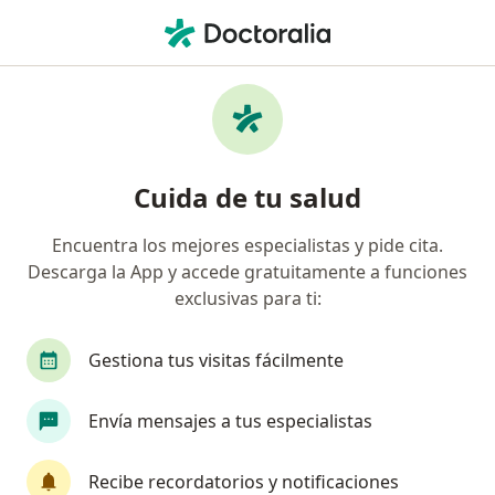
Men
Ginecólogo • Yuriria, Guanajuato
Filtros
Seguro
Mapa
Ginecólogos en Yuriria
Cuida de tu salud
Encuentra los mejores especialistas y pide cita.
Descarga la App y accede gratuitamente a funciones
exclusivas para ti:
Gestiona tus visitas fácilmente
Dra. Elsa López Torres
Envía mensajes a tus especialistas
·
Ver más
Ginecólogo
193 opiniones
Recibe recordatorios y notificaciones