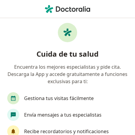
Men
Ginecólogo • Las Canoitas, Tuxtla Gutierrez, Chiapas
Filtros
Seguro
Mapa
Ginecólogos en Las Canoitas, Tuxtla
Cuida de tu salud
Gutierrez
Encuentra los mejores especialistas y pide cita.
Descarga la App y accede gratuitamente a funciones
exclusivas para ti:
Gestiona tus visitas fácilmente
Envía mensajes a tus especialistas
Dr. Amilcar Brindis Rodriguez
·
Ver más
Ginecólogo
Recibe recordatorios y notificaciones
296 opiniones