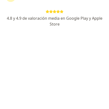
Especialista de confianza
19A. Poniente Norte, Tuxtla Gutierrez
•
Mapa
4.8 y 4.9 de valoración media en Google Play y Apple
Centro Medico Materno Infantil de Chiapas
Store
Primera visita Ginecología y Obstetricia
$1,000
Este especialista no ofrece reserva de cita en línea en esta dirección.
Solicita una cita
Dra. Andrea Calvo Maldonado
·
Ver más
Ginecólogo