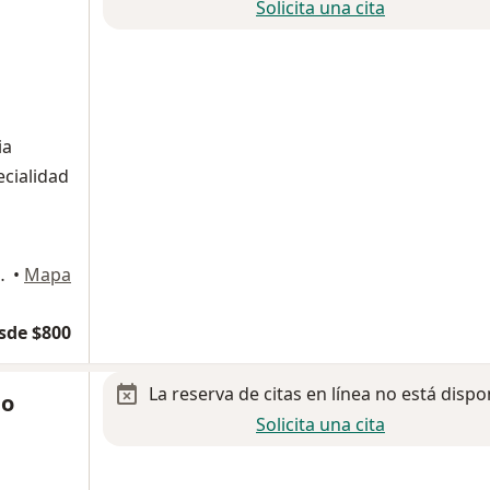
Solicita una cita
ia
cialidad
ero 1230, Colima
•
Mapa
sde $800
La reserva de citas en línea no está dispo
lo
Solicita una cita