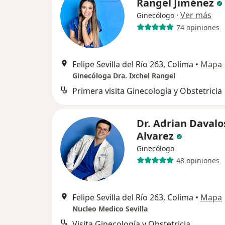
Rangel Jiménez
·
Ver más
Ginecólogo
74 opiniones
Felipe Sevilla del Río 263, Colima
•
Mapa
Ginecóloga Dra. Ixchel Rangel
Primera visita Ginecología y Obstetricia
Dr. Adrian Davalo
Alvarez
Ginecólogo
48 opiniones
Felipe Sevilla del Río 263, Colima
•
Mapa
Nucleo Medico Sevilla
Visita Ginecología y Obstetricia