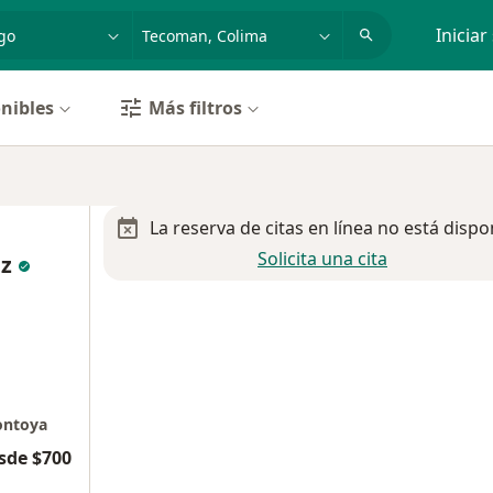
dad, enfermedad o nombre
p. ej. Guadalajara
Iniciar
nibles
Más filtros
La reserva de citas en línea no está dispo
Solicita una cita
ez
ontoya
sde $700