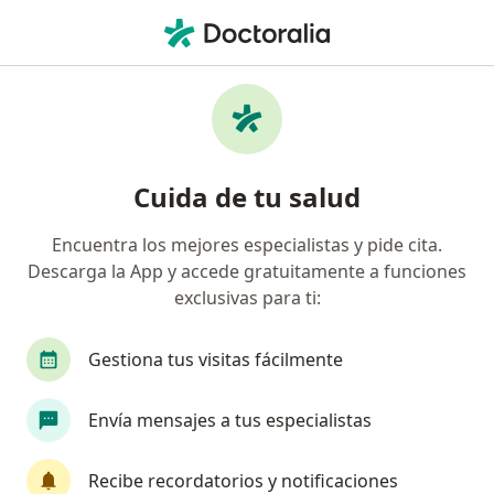
Men
Ginecólogo • Barrio De San Miguelito, San Luis Potosi, San Luis Potosí
Filtros
Seguro
Mapa
Ginecólogos en Barrio De San Miguelito, San
Cuida de tu salud
Luis Potosi
Encuentra los mejores especialistas y pide cita.
Descarga la App y accede gratuitamente a funciones
exclusivas para ti:
Gestiona tus visitas fácilmente
Envía mensajes a tus especialistas
Pago en línea
Pagos a meses disponibles
Dr. Ramón Mendoza Mares
Recibe recordatorios y notificaciones
·
Ver más
Ginecólogo