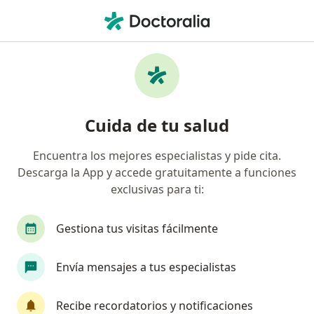
Men
Ginecólogo Oncólogo • Chihuahua, Chihuahua
Filtros
Seguro:
Seguros Atlas
Ginecólogos oncológicos recomendados de
Cuida de tu salud
Seguros Atlas en Chihuahua
Encuentra los mejores especialistas y pide cita.
Descarga la App y accede gratuitamente a funciones
exclusivas para ti:
Gestiona tus visitas fácilmente
Envía mensajes a tus especialistas
Destacado
Dr. Juan Angel Garcia Castro
Recibe recordatorios y notificaciones
·
Ver más
Ginecólogo oncólogo, Ginecólogo