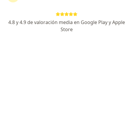
294 opiniones
Especialista en Cáncer de mama
4.8 y 4.9 de valoración media en Google Play y Apple
Destacado en Ginecología Oncológica
Store
Especializado en Detección y tratamiento del VPH
Avenida Ocampo No. 1430, Chihuahua
•
Mapa
Consultorio privado
Acepta Seguros Atlas
Este especialista no ofrece reserva de cita en línea en esta dirección.
Solicita una cita