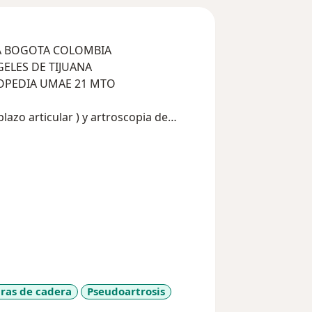
LA BOGOTA COLOMBIA
GELES DE TIJUANA
TOPEDIA UMAE 21 MTO
egenerativas articulares
encion
ras de cadera
Pseudoartrosis