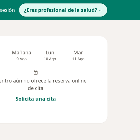
 sesión
¿Eres profesional de la salud?
Mañana
Lun
Mar
Mié
Jue
9 Ago
10 Ago
11 Ago
12 Ago
13 Ag
entro aún no ofrece la reserva online
de cita
Solicita una cita