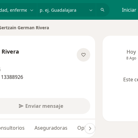
dad, enfermedad o nombre
p. ej. Guadalajara
Iniciar
Gertzain German Rivera
 Rivera
Hoy
8 Ago
sobre las especializaciones
s
8 13388926
Este c
Enviar mensaje
nsultorios
Aseguradoras
Opiniones (6)