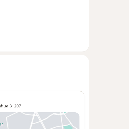
ahua
31207
ar
 abre en una nueva pestaña