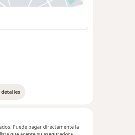
detalles
bre la dirección
ivados. Puede pagar directamente la
alista que acepte su aseguradora.