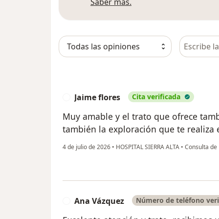
Más información sobre
Saber más.
Busca en 
Jaime flores
Cita verificada
J
Muy amable y el trato que ofrece tamb
también la exploración que te realiza 
4 de julio de 2026
•
HOSPITAL SIERRA ALTA
•
Consulta de 
Ana Vázquez
Número de teléfono veri
A