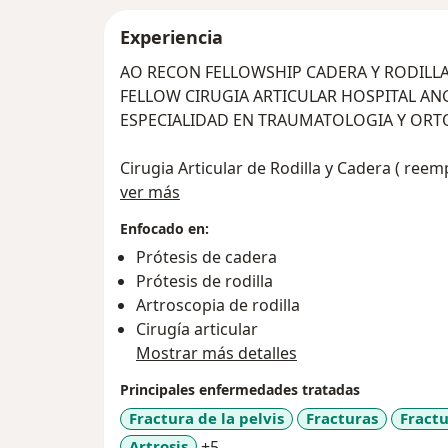
Experiencia
AO RECON FELLOWSHIP CADERA Y RODIL
FELLOW CIRUGIA ARTICULAR HOSPITAL AN
ESPECIALIDAD EN TRAUMATOLOGIA Y OR
Cirugia Articular de Rodilla y Cadera ( reemplazo articular ) y artroscopia de
Sobre mí
rodilla
ver más
International member AAHKS
Enfocado en:
Tratamiento de fracturas y enfermedades d
Prótesis de cadera
Tratamiento de lesiones deportivas
Prótesis de rodilla
Artroscopia de rodilla
Comprometido para brindarte la mejor at
Cirugía articular
Mostrar más detalles
Principales enfermedades tratadas
Fractura de la pelvis
Fracturas
Fractu
a11y_sr_more_diseases
Artrosis
+5