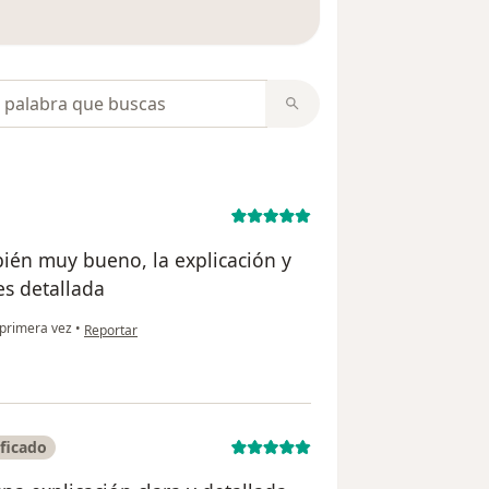
 opiniones
opiniones
ién muy bueno, la explicación y
es detallada
en opinión del usuario Jaime flores
primera vez
•
Reportar
ficado