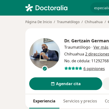
especiali
Página De Inicio
Traumatólogo
Chihuahua
Dr.
Gertzain German
Traumatólogo
·
Ver más
Chihuahua
2 direccione
No. de cédula: 1129276
6 opiniones
Agendar cita
Experiencia
Servicios y precios
Co