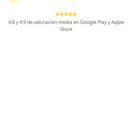
·
Ver más
Gastroenterólogo, Endoscopista
365 opiniones
4.8 y 4.9 de valoración media en Google Play y Apple
Avenida Río Churubusco 601, Ciudad de México
•
Mapa
Store
Hospital San Angel Inn Universidad Torre 1 Consultorio 921
Acepta Pacientes privados (sin aseguradora)
Primera visita Gastroenterología
Este especialista no ofrece reserva de cita en línea en esta dirección.
Solicita una cita