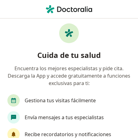
Men
Gastroenterólogo • Ciudad de México, CDMX
Filtros
Seguro:
Pacientes privados (
Gastroenterólogos recomendados de
Cuida de tu salud
Pacientes privados (sin aseguradora) en
Ciudad de México
Encuentra los mejores especialistas y pide cita.
Descarga la App y accede gratuitamente a funciones
exclusivas para ti:
Gestiona tus visitas fácilmente
Envía mensajes a tus especialistas
Destacado
Recibe recordatorios y notificaciones
Dra. Brenda V. Balderas Garcés