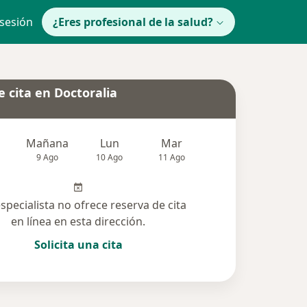
 sesión
¿Eres profesional de la salud?
 cita en Doctoralia
Mañana
Lun
Mar
Mié
Jue
9 Ago
10 Ago
11 Ago
12 Ago
13 Ag
especialista no ofrece reserva de cita
en línea en esta dirección.
Solicita una cita