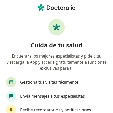
Men
Fisioterapeuta • Aguascalientes, Aguascalientes
Filtros
Seguro:
Pan-American
Fisioterapeutas recomendados de Pan-
Cuida de tu salud
American en Aguascalientes
Encuentra los mejores especialistas y pide cita.
Descarga la App y accede gratuitamente a funciones
exclusivas para ti:
Gestiona tus visitas fácilmente
Envía mensajes a tus especialistas
Lic. Carlos Mijares
·
Ver más
Fisioterapeuta
Recibe recordatorios y notificaciones
85 opiniones