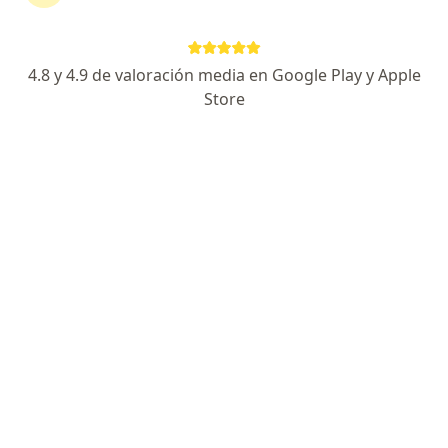
Especialista de confianza
Melquiades Moreno 513, Aguascalientes
•
Mapa
4.8 y 4.9 de valoración media en Google Play y Apple
Perform Fisioterapia y Ejercicio
Store
Acepta Pan-American
Visitas sucesivas Fisioterapia
Este especialista no ofrece reserva de cita en línea en esta dirección.
Solicita una cita
Especialistas disponibles
Estos especialistas se encuentran fuera de
Aguascalientes, Aguascalientes, en zonas cercanas a
tu búsqueda