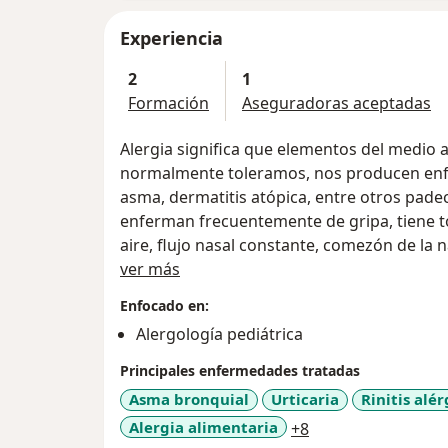
Experiencia
2
1
Formación
Aseguradoras aceptadas
Alergia significa que elementos del medio 
normalmente toleramos, nos producen enfe
asma, dermatitis atópica, entre otros padec
enferman frecuentemente de gripa, tiene tos
aire, flujo nasal constante, comezón de la 
Sobre mí
problemas de comezón de piel, puede ser 
ver más
padecimiento alérgico. Dichos padecimien
Enfocado en:
medicamentos o en todo caso utilizar inmu
Alergología pediátrica
llamada también vacuna, la cual puede ser
controlar su problema alérgico.
Principales enfermedades tratadas
El Dr Fernando Ito Tsuchiya es alergólogo p
Asma bronquial
Urticaria
Rinitis alér
nacional de inmunología clínica y alergia y
a11y_sr_more_dis
Alergia alimentaria
+8
certificación en pediatría. Altamente califi