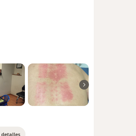
 asma, rinitis, tos crónica, urticaria,
es alérgicas.
detalles