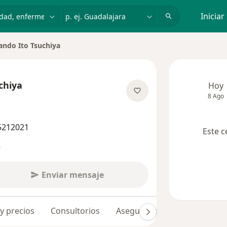
dad, enfermedad o nombre
p. ej. Guadalajara
Iniciar
ando Ito Tsuchiya
e ciudad
chiya
Hoy
8 Ago
re las especializaciones
 5212021
Este c
s
Enviar mensaje
 y precios
Consultorios
Aseguradoras
Opiniones 