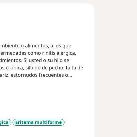
ambiente o alimentos, a los que
rmedades como rinitis alérgica,
imientos. Si usted o su hijo se
 crónica, silbido de pecho, falta de
nariz, estornudos frecuentes o
que este cursando con un
tos pueden ser controlados con
noterapia-alergeno-especifica,
 inyectada o tomada. Todo esto para
ediatra certificado por el consejo
gica
Eritema multiforme
 por el consejo mexicano de
eases
cado en el aspecto profesional y ético