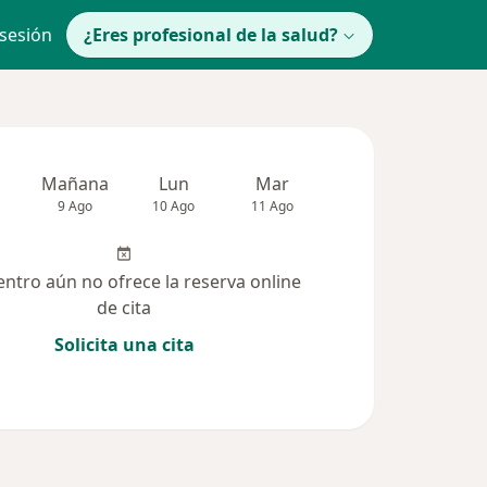
 sesión
¿Eres profesional de la salud?
Mañana
Lun
Mar
Mié
Jue
9 Ago
10 Ago
11 Ago
12 Ago
13 Ag
entro aún no ofrece la reserva online
de cita
Solicita una cita
(464)
Dudas solucionadas (255)