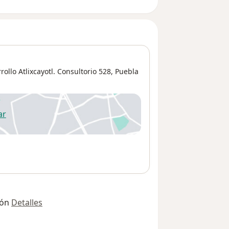
llo Atlixcayotl. Consultorio 528,
Puebla
ar
 abre en una nueva pestaña
ión
Detalles