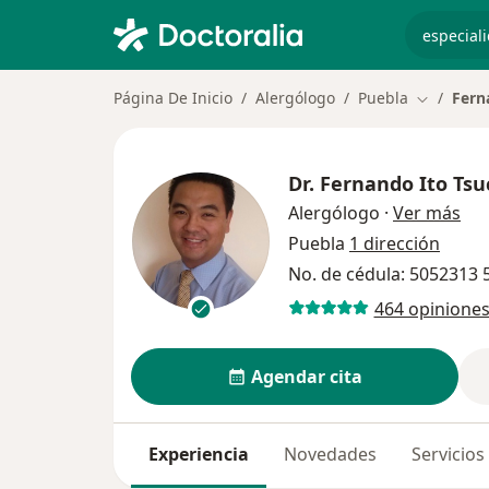
especiali
Página De Inicio
Alergólogo
Puebla
Fern
Cambiar d
Dr.
Fernando Ito Tsu
sob
Alergólogo
·
Ver más
Puebla
1 dirección
No. de cédula: 5052313
464 opinione
Agendar cita
Experiencia
Novedades
Servicios