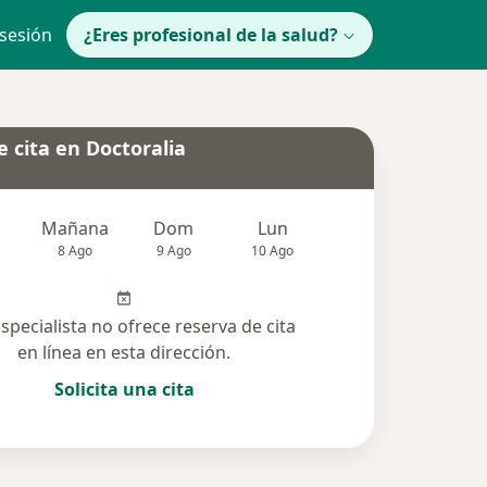
 sesión
¿Eres profesional de la salud?
 cita en Doctoralia
Mañana
Dom
Lun
Mar
Mié
8 Ago
9 Ago
10 Ago
11 Ago
12 Ag
especialista no ofrece reserva de cita
en línea en esta dirección.
Solicita una cita
solucionadas (11)