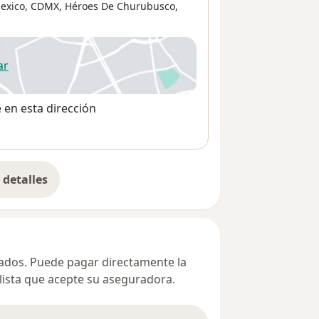
exico, CDMX,
Héroes De Churubusco
,
ar
 abre en una nueva pestaña
e en esta dirección
detalles
bre la dirección
ivados. Puede pagar directamente la
alista que acepte su aseguradora.