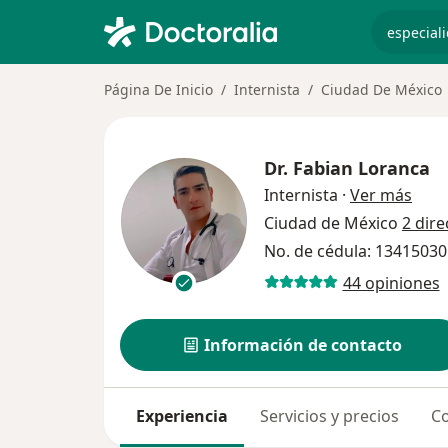
especiali
Página De Inicio
Internista
Ciudad De México
Dr.
Fabian Loranca
sobr
Internista
·
Ver más
Ciudad de México
2 dir
No. de cédula: 1341503
44 opiniones
Información de contacto
Experiencia
Servicios y precios
Co