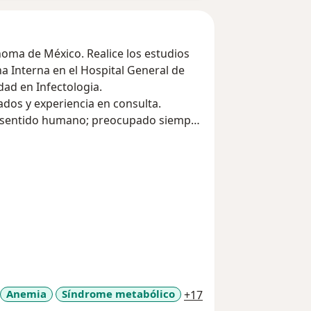
oma de México. Realice los estudios
a Interna en el Hospital General de
dad en Infectologia.
dos y experiencia en consulta.
n sentido humano; preocupado siempre
acientes.
a11y_sr_more_disea
Anemia
Síndrome metabólico
+17