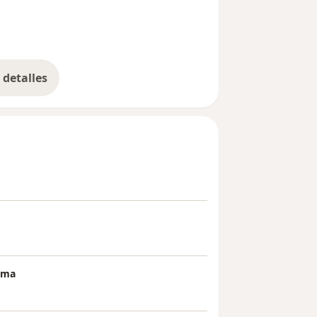
detalles
bre la experiencia
rama