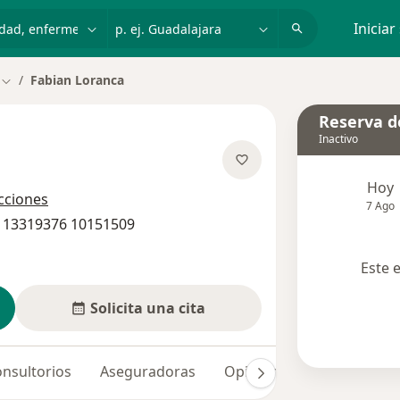
dad, enfermedad o nombre
p. ej. Guadalajara
Iniciar
Fabian Loranca
Cambiar de ciudad
Reserva de
Inactivo
e las especializaciones
Hoy
ecciones
7 Ago
0 13319376 10151509
Este 
Solicita una cita
nsultorios
Aseguradoras
Opiniones (44)
Dudas 