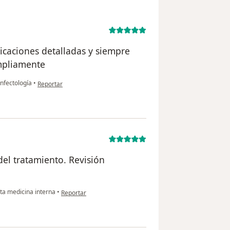
licaciones detalladas y siempre
mpliamente
en opinión del usuario AE
nfectología
•
Reportar
del tratamiento. Revisión
en opinión del usuario Ana Lucía
ta medicina interna
•
Reportar