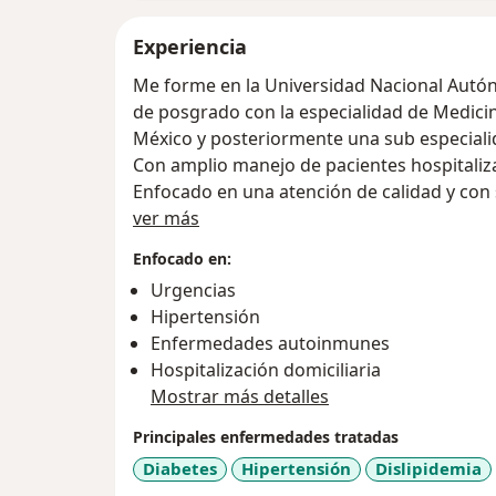
Experiencia
Me forme en la Universidad Nacional Autón
de posgrado con la especialidad de Medicin
México y posteriormente una sub especiali
Con amplio manejo de pacientes hospitaliza
Enfocado en una atención de calidad y co
Sobre mí
por las necesidades y el bienestar de mis p
ver más
Enfocado en:
Urgencias
Hipertensión
Enfermedades autoinmunes
Hospitalización domiciliaria
Mostrar más detalles
Principales enfermedades tratadas
Diabetes
Hipertensión
Dislipidemia