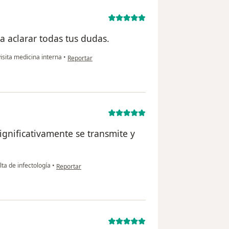
a aclarar todas tus dudas.
en opinión del usuario Carlos Cázares
isita medicina interna
•
Reportar
gnificativamente se transmite y
en opinión del usuario George
ta de infectología
•
Reportar