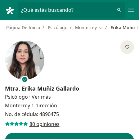
Men
¿Qué estás buscando?
Página De Inicio
Psicólogo
Monterrey
Erika Muñiz 
Cambiar de ciudad
Mtra.
Erika Muñiz Gallardo
sobre las especializaciones
Psicólogo
·
Ver más
Monterrey
1 dirección
No. de cédula: 4890475
80 opiniones