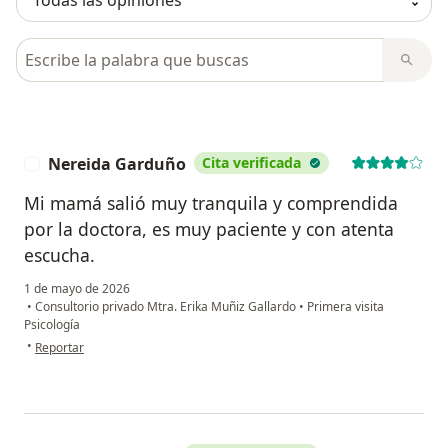
Busca en opiniones
Nereida Garduño
Cita verificada
N
Mi mamá salió muy tranquila y comprendida
por la doctora, es muy paciente y con atenta
escucha.
1 de mayo de 2026
•
Consultorio privado Mtra. Erika Muñiz Gallardo
•
Primera visita
Psicología
en opinión del usuario Nereida Garduño
•
Reportar