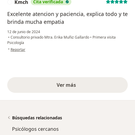
Kmch
Cita verificada
K
Excelente atencion y paciencia, explica todo y te
brinda mucha empatia
12 de junio de 2024
•
Consultorio privado Mtra. Erika Muñiz Gallardo
•
Primera visita
Psicología
en opinión del usuario Kmch
•
Reportar
Ver más
opiniones anteriores
Búsquedas relacionadas
Psicólogos cercanos