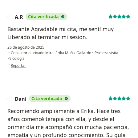
A.R
Cita verificada
A
Bastante Agradable mi cita, me sentí muy
Liberado al terminar mi sesion.
26 de agosto de 2025
•
Consultorio privado Mtra. Erika Muñiz Gallardo
•
Primera visita
Psicología
en opinión del usuario A.R
•
Reportar
Dani
Cita verificada
D
Recomiendo ampliamente a Erika. Hace tres
años comencé terapia con ella, y desde el
primer día me acompañó con mucha paciencia,
empatía y un profundo conocimiento. Su guía