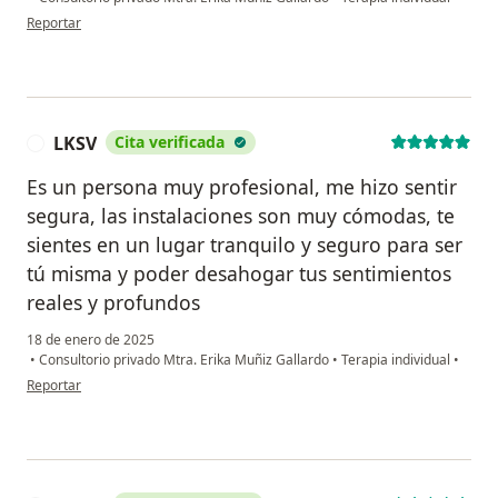
en opinión del usuario Ro.V.I.
Reportar
LKSV
Cita verificada
L
Es un persona muy profesional, me hizo sentir
segura, las instalaciones son muy cómodas, te
sientes en un lugar tranquilo y seguro para ser
tú misma y poder desahogar tus sentimientos
reales y profundos
18 de enero de 2025
•
Consultorio privado Mtra. Erika Muñiz Gallardo
•
Terapia individual
•
en opinión del usuario LKSV
Reportar