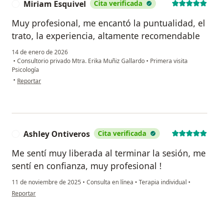
Miriam Esquivel
Cita verificada
M
Muy profesional, me encantó la puntualidad, el
trato, la experiencia, altamente recomendable
14 de enero de 2026
•
Consultorio privado Mtra. Erika Muñiz Gallardo
•
Primera visita
Psicología
en opinión del usuario Miriam Esquivel
•
Reportar
Ashley Ontiveros
Cita verificada
A
Me sentí muy liberada al terminar la sesión, me
sentí en confianza, muy profesional !
11 de noviembre de 2025
•
Consulta en línea
•
Terapia individual
•
en opinión del usuario Ashley Ontiveros
Reportar