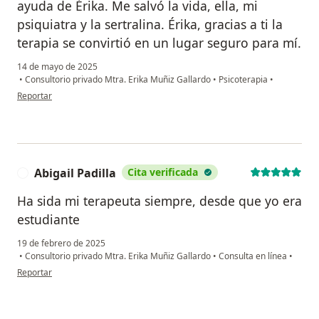
ayuda de Érika. Me salvó la vida, ella, mi
psiquiatra y la sertralina. Érika, gracias a ti la
terapia se convirtió en un lugar seguro para mí.
14 de mayo de 2025
•
Consultorio privado Mtra. Erika Muñiz Gallardo
•
Psicoterapia
•
en opinión del usuario T. M. S. E.
Reportar
Abigail Padilla
Cita verificada
A
Ha sida mi terapeuta siempre, desde que yo era
estudiante
19 de febrero de 2025
•
Consultorio privado Mtra. Erika Muñiz Gallardo
•
Consulta en línea
•
en opinión del usuario Abigail Padilla
Reportar