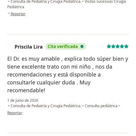
•
Consulta de Pediatría y Cirugía Pediátrica.
•
Visitas sucesivas Cirugía
Pediátrica
en opinión del usuario IM
•
Reportar
Priscila Lira
Cita verificada
P
El Dr. es muy amable , explica todo súper bien y
tiene excelente trato con mi niño , nos da
recomendaciones y está disponible a
consultarle cualquier duda . Muy
recomendable!
1 de junio de 2026
•
Consulta de Pediatría y Cirugía Pediátrica.
•
Consulta pediátrica
•
en opinión del usuario Priscila Lira
Reportar