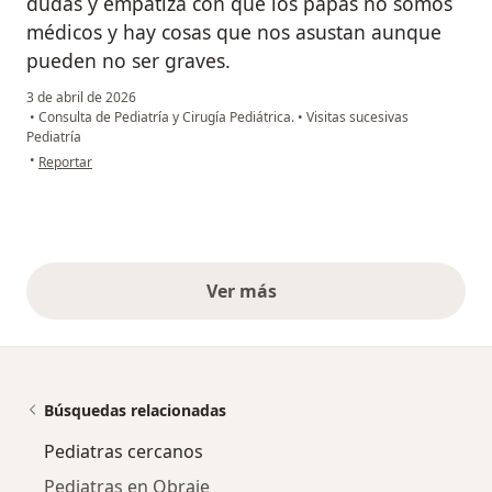
dudas y empatiza con que los papás no somos
médicos y hay cosas que nos asustan aunque
pueden no ser graves.
3 de abril de 2026
•
Consulta de Pediatría y Cirugía Pediátrica.
•
Visitas sucesivas
Pediatría
en opinión del usuario Marisol Arroyo
•
Reportar
Ver más
opiniones anteriores
Búsquedas relacionadas
Pediatras cercanos
Pediatras en Obraje