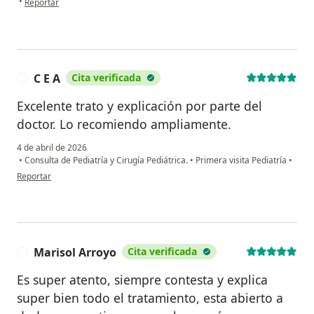
•
Reportar
C E A
Cita verificada
C
Excelente trato y explicación por parte del
doctor. Lo recomiendo ampliamente.
4 de abril de 2026
•
Consulta de Pediatría y Cirugía Pediátrica.
•
Primera visita Pediatría
•
en opinión del usuario C E A
Reportar
Marisol Arroyo
Cita verificada
M
Es super atento, siempre contesta y explica
super bien todo el tratamiento, esta abierto a