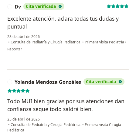
Dv
Cita verificada
D
Excelente atención, aclara todas tus dudas y
puntual
28 de abril de 2026
•
Consulta de Pediatría y Cirugía Pediátrica.
•
Primera visita Pediatría
•
en opinión del usuario Dv
Reportar
Yolanda Mendoza Gonzáles
Cita verificada
Y
Todo MUI bien gracias por sus atenciones dan
confianza seque todo saldrá bien.
25 de abril de 2026
•
Consulta de Pediatría y Cirugía Pediátrica.
•
Primera visita Cirugía
Pediátrica
en opinión del usuario Yolanda Mendoza Gonzáles