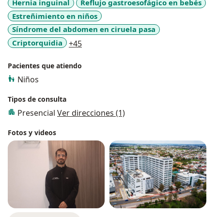
Hernia inguinal
Reflujo gastroesofágico en bebés
Estreñimiento en niños
Síndrome del abdomen en ciruela pasa
a11y_sr_more_diseases
Criptorquidia
+45
Pacientes que atiendo
Niños
Tipos de consulta
Presencial
Ver direcciones (1)
Fotos y videos