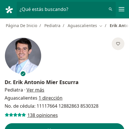
Men
¿Qué estás buscando?
Página De Inicio
Pediatra
Aguascalientes
Erik Anto
Cambiar de ci
Dr.
Erik Antonio Mier Escurra
sobre las especializaciones
Pediatra
·
Ver más
Aguascalientes
1 dirección
No. de cédula: 11117664 12882863 8530328
138 opiniones