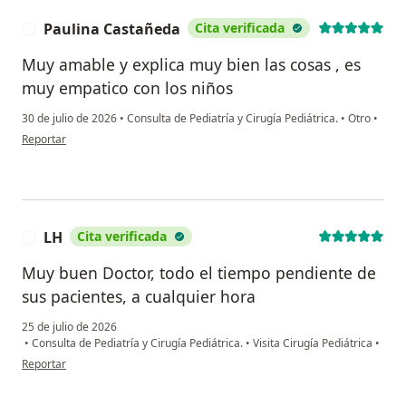
Paulina Castañeda
Cita verificada
P
Muy amable y explica muy bien las cosas , es
muy empatico con los niños
30 de julio de 2026
•
Consulta de Pediatría y Cirugía Pediátrica.
•
Otro
•
en opinión del usuario Paulina Castañeda
Reportar
LH
Cita verificada
L
Muy buen Doctor, todo el tiempo pendiente de
sus pacientes, a cualquier hora
25 de julio de 2026
•
Consulta de Pediatría y Cirugía Pediátrica.
•
Visita Cirugía Pediátrica
•
en opinión del usuario LH
Reportar