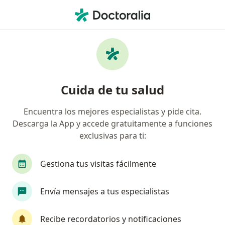
Men
Verrugas Genitales Virus Del Papiloma Humano • San Pedro Garza Garcia, Nuevo Léon
Filtros
• 1
Seguro
Mapa
Especialistas en Verrugas Genitales (Virus
Cuida de tu salud
del Papiloma Humano) en San Pedro Garza
Garcia
Encuentra los mejores especialistas y pide cita.
Descarga la App y accede gratuitamente a funciones
¿Qué especialidad estás buscando?
exclusivas para ti:
Urólogo
Alergólogo
Anestesiólogo
C
Gestiona tus visitas fácilmente
Envía mensajes a tus especialistas
Recibe recordatorios y notificaciones