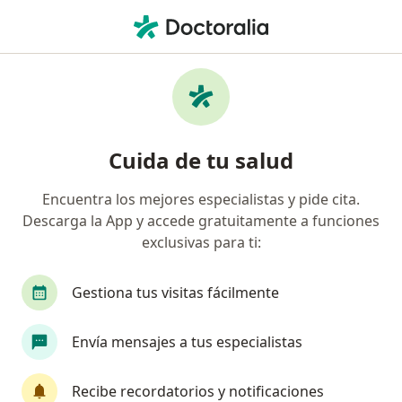
Men
Venas Varicosas • Cuajimalpa de Morelos, CDMX
Filtros
• 1
Seguro
Mapa
Especialistas en Venas varicosas en
Cuida de tu salud
Cuajimalpa de Morelos
Encuentra los mejores especialistas y pide cita.
Descarga la App y accede gratuitamente a funciones
¿Qué especialidad estás buscando?
exclusivas para ti:
Angiólogo
Cirujano general
Alergólogo
Gestiona tus visitas fácilmente
Envía mensajes a tus especialistas
Recibe recordatorios y notificaciones