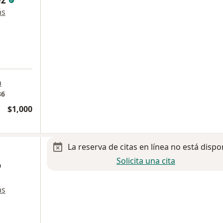
ás
a
a
86
$1,000
La reserva de citas en línea no está dispo
Solicita una cita
o
ás