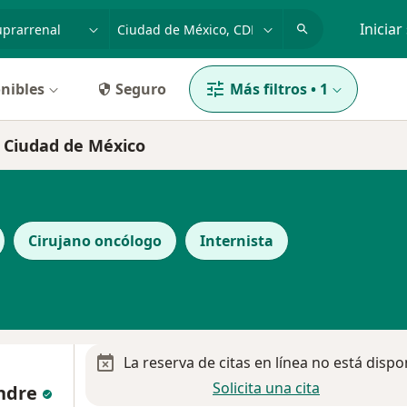
dad, enfermedad o nombre
p. ej. Guadalajara
Iniciar
nibles
Seguro
Más filtros
•
1
n Ciudad de México
Cirujano oncólogo
Internista
La reserva de citas en línea no está dispo
Solicita una cita
andre