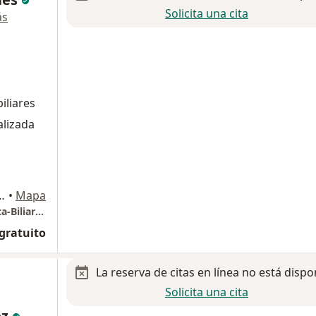
Solicita una cita
ás
iliares
alizada
ospital Angeles Metropolitano. Consultorio 220., Ciudad de México
•
Mapa
Cirugía general/ Cirugia Hepática-pancreática-Biliar oncológica laparoscopica mínimamente invasiva y del aparato digestivo/Trasplante hepático.
 gratuito
La reserva de citas en línea no está dispo
Solicita una cita
ez