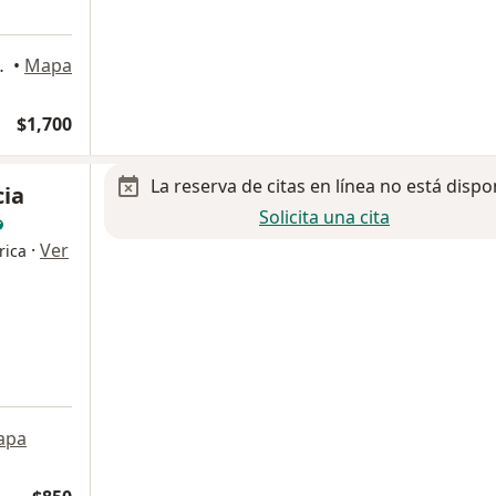
6 A, Miguel Hidalgo
•
Mapa
$1,700
La reserva de citas en línea no está dispo
cia
Solicita una cita
·
Ver
rica
apa