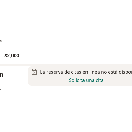
a
a
$2,000
La reserva de citas en línea no está dispo
in
Solicita una cita
o