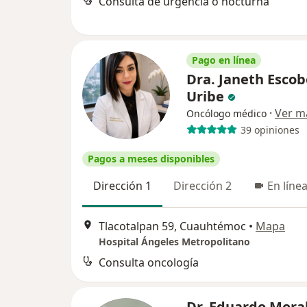
Consulta de urgencia o nocturna
Pago en línea
Dra. Janeth Esco
Uribe
·
Ver m
Oncólogo médico
39 opiniones
Pagos a meses disponibles
Dirección 1
Dirección 2
En líne
Tlacotalpan 59, Cuauhtémoc
•
Mapa
Hospital Ángeles Metropolitano
Consulta oncología
Dr. Eduardo Mora