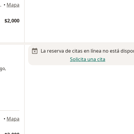
Ciudad de México
•
Mapa
$2,000
La reserva de citas en línea no está dispo
Solicita una cita
go,
a
•
Mapa