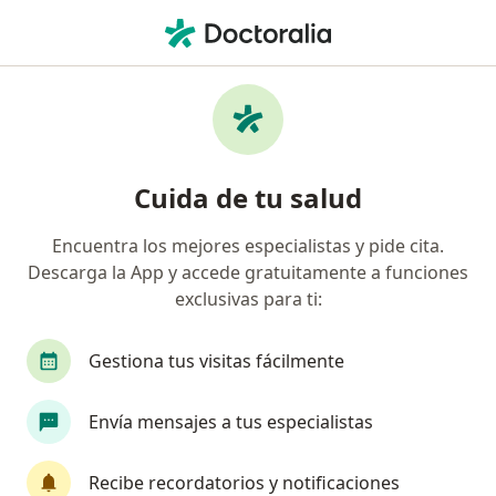
Men
Trastornos De La Personalidad • Naucalpan de Juárez, México
Filtros
• 1
Seguro
Mapa
Especialistas en Trastornos de la
Cuida de tu salud
personalidad en Naucalpan de Juárez
Encuentra los mejores especialistas y pide cita.
Descarga la App y accede gratuitamente a funciones
¿Qué especialidad estás buscando?
exclusivas para ti:
Psicólogo
Psiquiatra
Psicoanalista
P
Gestiona tus visitas fácilmente
Envía mensajes a tus especialistas
Recibe recordatorios y notificaciones