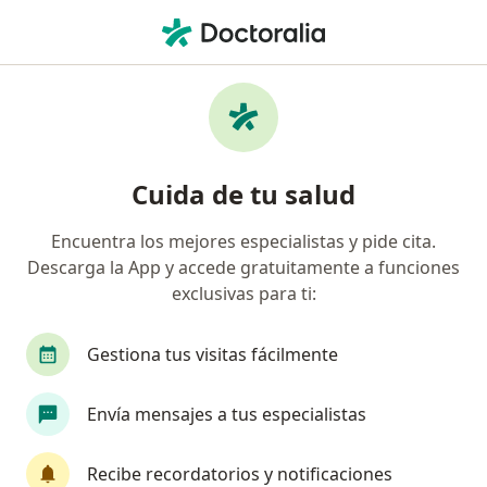
Men
Trastorno Del Desarrollo De La Lectura • Álvaro Obregón, CDMX
Filtros
• 1
Seguro
Mapa
Especialistas en Trastorno del desarrollo de
Cuida de tu salud
la lectura en Álvaro Obregón
Encuentra los mejores especialistas y pide cita.
Descarga la App y accede gratuitamente a funciones
¿Qué especialidad estás buscando?
exclusivas para ti:
Psicólogo
Logopeda
Psicoanalista
Ps
Gestiona tus visitas fácilmente
Envía mensajes a tus especialistas
Recibe recordatorios y notificaciones