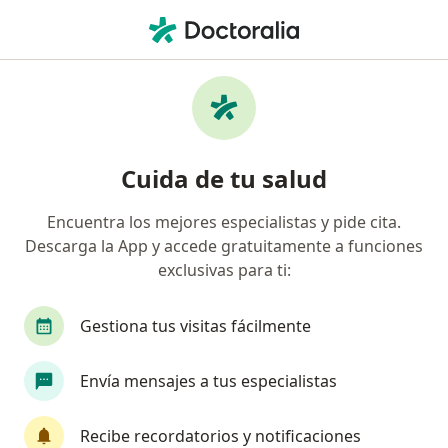
Men
Subluxación Del Codo • Ciudad de México, CDMX
Filtros
• 1
Seguro
Mapa
Especialistas en Subluxación del codo en
Cuida de tu salud
Ciudad de México
Encuentra los mejores especialistas y pide cita.
Descarga la App y accede gratuitamente a funciones
¿Qué especialidad estás buscando?
exclusivas para ti:
Ortopedista
Traumatólogo
Pediatra
Gestiona tus visitas fácilmente
Envía mensajes a tus especialistas
Recibe recordatorios y notificaciones