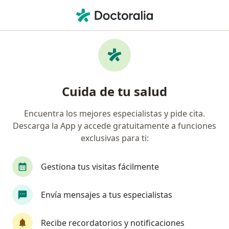
Men
Sobreproducción Ovárica De Andrógenos • Nuevo Leon, Nuevo Léon
Filtros
• 1
Seguro
Mapa
Especialistas en Sobreproducción ovárica de
Cuida de tu salud
andrógenos en Nuevo Leon
Encuentra los mejores especialistas y pide cita.
Descarga la App y accede gratuitamente a funciones
¿Qué especialidad estás buscando?
exclusivas para ti:
Ginecólogo
Cirujano general
Dermatólog
Gestiona tus visitas fácilmente
Envía mensajes a tus especialistas
Recibe recordatorios y notificaciones