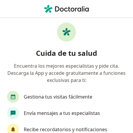
Men
Seudoobstrucción Intestinal Idiopática • Toluca de Lerdo, México
Filtros
• 1
Seguro
Mapa
Especialistas en Seudoobstrucción
Cuida de tu salud
intestinal idiopática en Toluca de Lerdo
Encuentra los mejores especialistas y pide cita.
Descarga la App y accede gratuitamente a funciones
¿Qué especialidad estás buscando?
exclusivas para ti:
Cirujano general
Endoscopista
Médico ge
Gestiona tus visitas fácilmente
Envía mensajes a tus especialistas
Recibe recordatorios y notificaciones