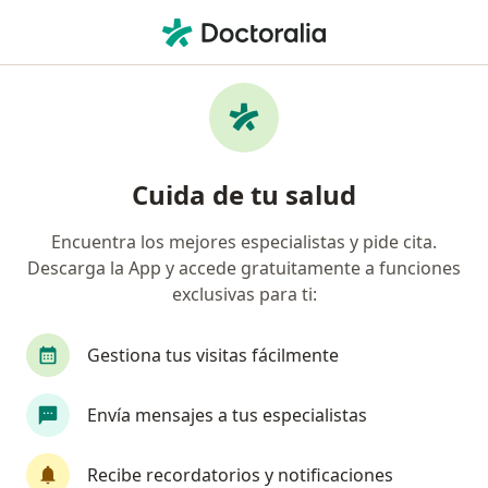
Men
Pulpitis • Ciudad de México, CDMX
Filtros
• 1
Seguro
Mapa
Especialistas en Pulpitis en Ciudad de
Cuida de tu salud
México
Encuentra los mejores especialistas y pide cita.
Descarga la App y accede gratuitamente a funciones
¿Qué especialidad estás buscando?
exclusivas para ti:
Dentista - Odontólogo
Ortodoncista
Endo
Gestiona tus visitas fácilmente
Envía mensajes a tus especialistas
Recibe recordatorios y notificaciones