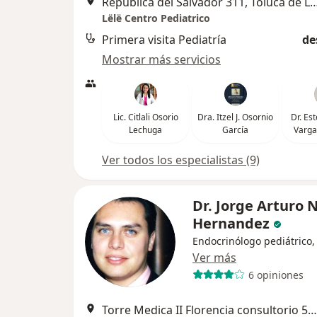
República del Salvador 311, Toluc
Lëlë Centro Pediatrico
Primera visita Pediatría
de
Mostrar más servicios
Lic. Citlali Osorio
Dra. Itzel J. Osornio
Dr. Es
Lechuga
García
Varga
Ver todos los especialistas (9)
Dr. Jorge Arturo 
Hernandez
Endocrinólogo pediátrico,
Ver más
6 opiniones
Torre Medica II Florencia consultorio 501vicente Guerrero 209, Toluca