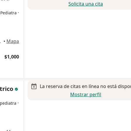
Solicita una cita
·
 Pediatra
a de Lerdo
•
Mapa
$1,000
La reserva de citas en línea no está dispo
trico
Mostrar perfil
·
 pediatra