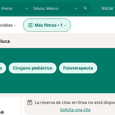
dad, enfermedad o nombre
p. ej. Guadalajara
Iniciar
nibles
Más filtros
•
1
oluca
o
Cirujano pediátrico
Fisioterapeuta
La reserva de citas en línea no está dispo
Solicita una cita
ña