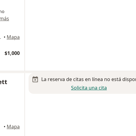
ano
 más
oluca de Lerdo
•
Mapa
$1,000
La reserva de citas en línea no está dispo
ett
Solicita una cita
oluca
•
Mapa