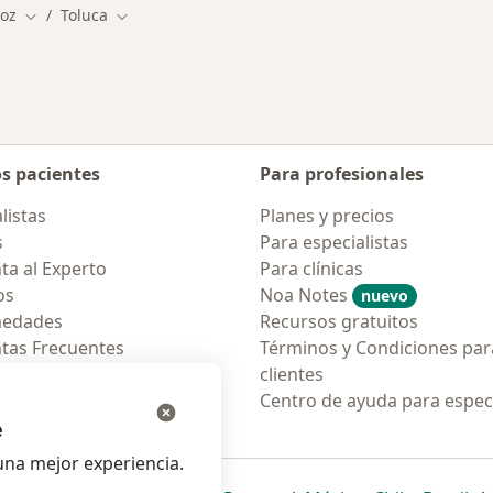
coz
Toluca
Cambiar de ciudad
Cambiar de ciudad
os pacientes
Para profesionales
listas
Planes y precios
s
Para especialistas
ta al Experto
Para clínicas
os
Noa Notes
nuevo
medades
Recursos gratuitos
tas Frecuentes
Términos y Condiciones par
ión para móvil
clientes
ara pacientes
Centro de ayuda para especi
e
na mejor experiencia.