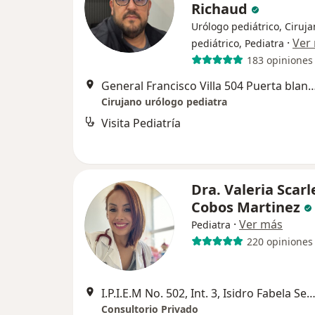
Richaud
Urólogo pediátrico, Ciruj
·
Ver
pediátrico, Pediatra
183 opiniones
General Francisco Villa 504 Puerta blanca, T
Cirujano urólogo pediatra
Visita Pediatría
Dra. Valeria Scarl
Cobos Martinez
·
Ver más
Pediatra
220 opiniones
I.P.I.E.M No. 502, Int. 3, Isidro Fabela Segunda Sección, T
Consultorio Privado