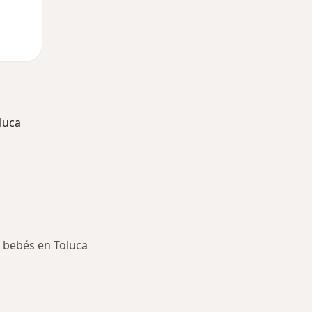
luca
n bebés en Toluca
ría: Otras enfermedades en Toluca