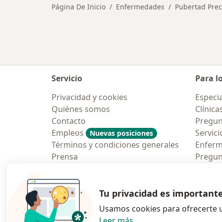
Página De Inicio
Enfermedades
Pubertad Pre
Servicio
Para l
Privacidad y cookies
Especia
Quiénes somos
Clínica
Contacto
Pregun
Empleos
Servici
Nuevas posiciones
Términos y condiciones generales
Enfer
Prensa
Pregun
Aplicac
Blog p
Tu privacidad es important
Usamos cookies para ofrecerte u
Leer más
.