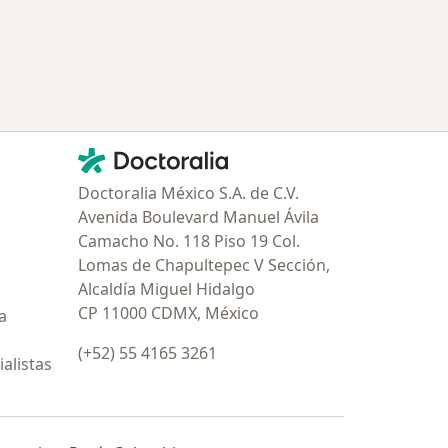
Contacto
Doctoralia - Página de inicio
Doctoralia México S.A. de C.V.
Avenida Boulevard Manuel Ávila
Camacho No. 118 Piso 19 Col.
Lomas de Chapultepec V Sección,
Alcaldía Miguel Hidalgo
CP 11000 CDMX, México
a
(+52) 55 4165 3261
alistas