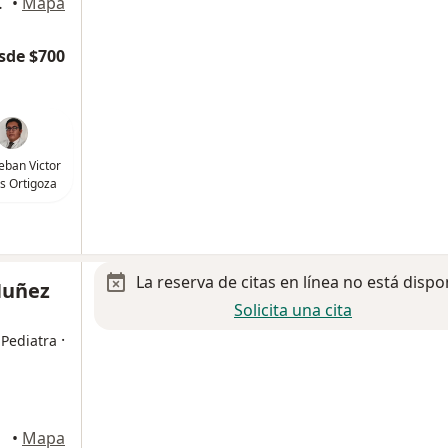
a de Lerdo
•
Mapa
sde $700
teban Victor
s Ortigoza
La reserva de citas en línea no está dispo
Nuñez
Solicita una cita
·
 Pediatra
•
Mapa