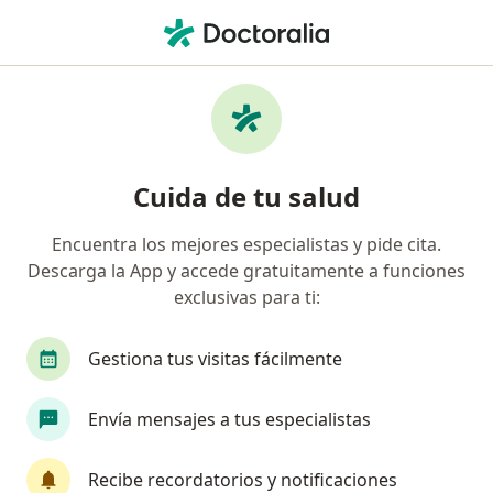
Men
Prostatitis Aguda • Santiago de Querétaro, Querétaro
Filtros
• 1
Seguro
Mapa
Especialistas en Prostatitis aguda en
Cuida de tu salud
Santiago de Querétaro
Encuentra los mejores especialistas y pide cita.
Descarga la App y accede gratuitamente a funciones
¿Qué especialidad estás buscando?
exclusivas para ti:
Urólogo
Anestesiólogo
Angiólogo
Ca
Gestiona tus visitas fácilmente
Envía mensajes a tus especialistas
Recibe recordatorios y notificaciones