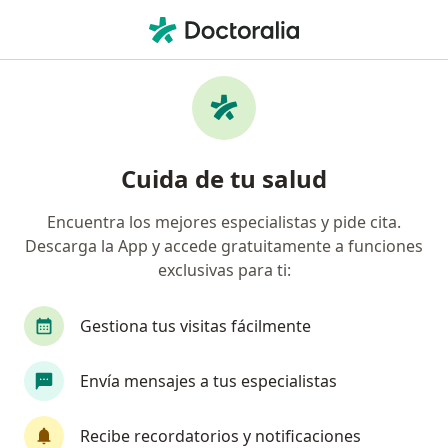
Men
Paraganglionoma • Ciudad de México, CDMX
Filtros
• 1
Seguro
Mapa
Especialistas en Paraganglionoma en
Cuida de tu salud
Ciudad de México
Encuentra los mejores especialistas y pide cita.
Descarga la App y accede gratuitamente a funciones
¿Qué especialidad estás buscando?
exclusivas para ti:
Cirujano general
Cirujano oncólogo
Endo
Gestiona tus visitas fácilmente
Envía mensajes a tus especialistas
Recibe recordatorios y notificaciones