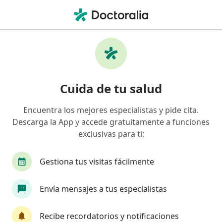
Men
Osteosarcoma • Benito Juárez, Distrito Federal DF
Filtros
• 1
Seguro
Mapa
Especialistas en Osteosarcoma en Benito
Cuida de tu salud
Juárez
Encuentra los mejores especialistas y pide cita.
Descarga la App y accede gratuitamente a funciones
¿Qué especialidad estás buscando?
exclusivas para ti:
Ortopedista
Traumatólogo
Oncólogo méd
Gestiona tus visitas fácilmente
Envía mensajes a tus especialistas
Recibe recordatorios y notificaciones