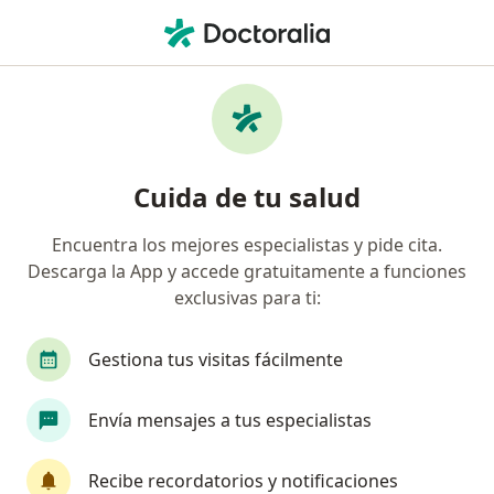
Men
Nutrición Inadecuada • Oaxaca de Juárez, Oaxaca
Filtros
• 1
Seguro
Mapa
Especialistas en Nutrición inadecuada en
Cuida de tu salud
Oaxaca de Juárez
Encuentra los mejores especialistas y pide cita.
Descarga la App y accede gratuitamente a funciones
¿Qué especialidad estás buscando?
exclusivas para ti:
Nutriólogo clínico
Médico general
Nutric
Gestiona tus visitas fácilmente
Envía mensajes a tus especialistas
Recibe recordatorios y notificaciones