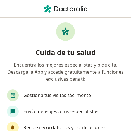
Men
Infección Urinaria En Adultos • Oaxaca de Juárez, Oaxaca
Filtros
• 1
Mapa
Especialistas en Infección urinaria en
Cuida de tu salud
adultos en Oaxaca de Juárez
Encuentra los mejores especialistas y pide cita.
Descarga la App y accede gratuitamente a funciones
¿Qué especialidad estás buscando?
exclusivas para ti:
Médico general
Ginecólogo
Gestiona tus visitas fácilmente
Envía mensajes a tus especialistas
Recibe recordatorios y notificaciones