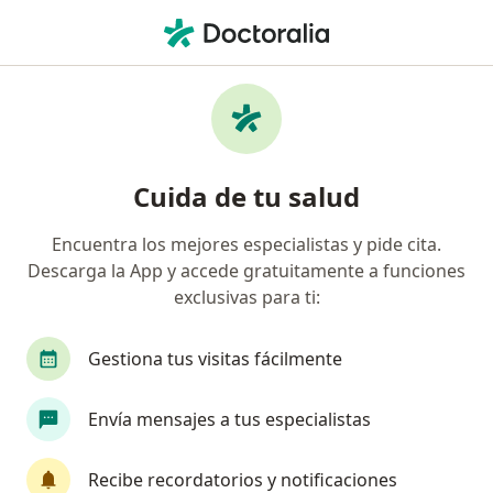
Men
Nutrición Inadecuada • Ciudad de México, CDMX
Filtros
• 1
Seguro
Mapa
Especialistas en Nutrición inadecuada en
Cuida de tu salud
Ciudad de México
Encuentra los mejores especialistas y pide cita.
Descarga la App y accede gratuitamente a funciones
¿Qué especialidad estás buscando?
exclusivas para ti:
Nutriólogo clínico
Nutricionista
Médico g
Gestiona tus visitas fácilmente
Envía mensajes a tus especialistas
Recibe recordatorios y notificaciones