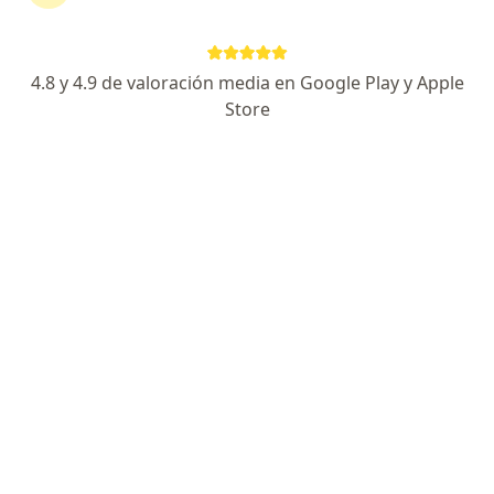
Minimuri
4.8 y 4.9 de valoración media en Google Play y Apple
Fisioterapeuta, Nutriólogo clínico
Store
Av Universidad 2079, (Plaza Manzana, local 16, esq. Eje 10), Coyoacán
•
Mapa
Minimuri
Ningún profesional de este centro tiene citas disponibles
Mostrar perfil