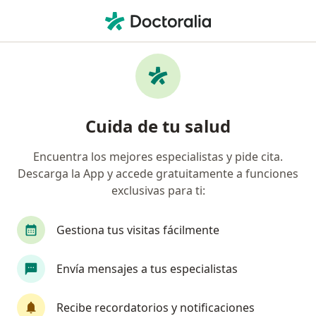
Men
Leucemia Aguda Mieloide • Chihuahua, Chihuahua
Filtros
• 1
Seguro
Mapa
Especialistas en Leucemia aguda mieloide
Cuida de tu salud
en Chihuahua
Encuentra los mejores especialistas y pide cita.
Descarga la App y accede gratuitamente a funciones
¿Qué especialidad estás buscando?
exclusivas para ti:
Hematólogo
Internista
Pediatra
Ale
Gestiona tus visitas fácilmente
Envía mensajes a tus especialistas
Recibe recordatorios y notificaciones