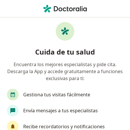
Men
Lesiones Ligamentarias De Rodillas • Santiago de Querétaro, Querétaro
Filtros
• 1
Seguro
Mapa
Especialistas en Lesiones ligamentarias de
Cuida de tu salud
rodillas en Santiago de Querétaro
Encuentra los mejores especialistas y pide cita.
Descarga la App y accede gratuitamente a funciones
¿Qué especialidad estás buscando?
exclusivas para ti:
Ortopedista
Traumatólogo
Anestesiólogo
Gestiona tus visitas fácilmente
Envía mensajes a tus especialistas
Recibe recordatorios y notificaciones