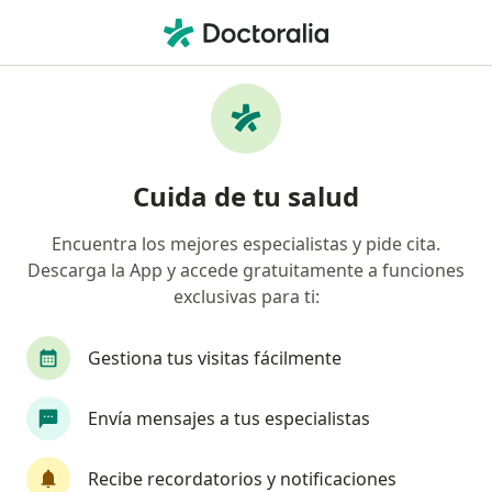
Men
Intolerancia Al Gluten • Santiago de Querétaro, Querétaro
Filtros
• 1
Seguro
Mapa
Especialistas en Intolerancia al gluten en
Cuida de tu salud
Santiago de Querétaro
Encuentra los mejores especialistas y pide cita.
Descarga la App y accede gratuitamente a funciones
¿Qué especialidad estás buscando?
exclusivas para ti:
Nutriólogo clínico
Nutricionista
Médico g
Gestiona tus visitas fácilmente
Envía mensajes a tus especialistas
Recibe recordatorios y notificaciones