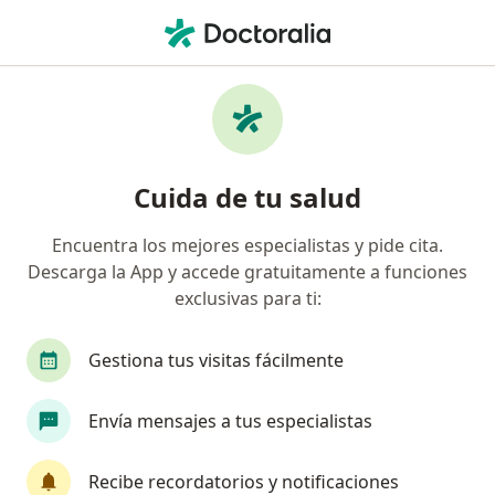
Men
Infección Dental • San Pedro Garza Garcia, Nuevo Léon
Filtros
• 1
Seguro
Mapa
Especialistas en Infección dental en San
Cuida de tu salud
Pedro Garza Garcia
Encuentra los mejores especialistas y pide cita.
Descarga la App y accede gratuitamente a funciones
¿Qué especialidad estás buscando?
exclusivas para ti:
Dentista - Odontólogo
Cirujano maxilofacial
Gestiona tus visitas fácilmente
Envía mensajes a tus especialistas
Recibe recordatorios y notificaciones