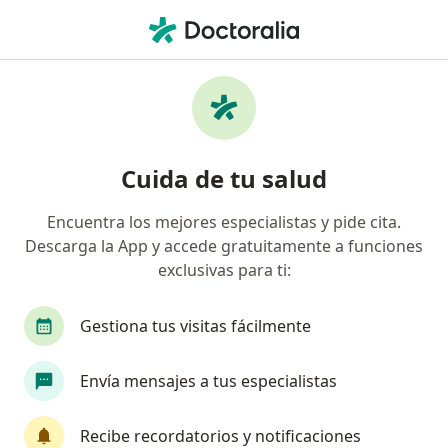
Men
Hipoglucemia Neonatal • Toluca, México
Filtros
• 1
Mapa
Especialistas en Hipoglucemia neonatal en
Cuida de tu salud
Toluca
Encuentra los mejores especialistas y pide cita.
Descarga la App y accede gratuitamente a funciones
¿Qué especialidad estás buscando?
exclusivas para ti:
Pediatra
Endocrinólogo pediátrico
Neona
Gestiona tus visitas fácilmente
Envía mensajes a tus especialistas
Recibe recordatorios y notificaciones