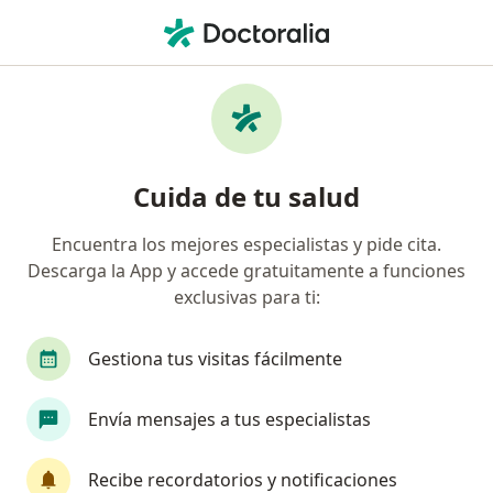
Men
Helicobacter Pylori • San Luis Potosi, San Luis Potosí
Filtros
• 1
Seguro
Mapa
Especialistas en Helicobacter pylori en San
Cuida de tu salud
Luis Potosi
Encuentra los mejores especialistas y pide cita.
Descarga la App y accede gratuitamente a funciones
¿Qué especialidad estás buscando?
exclusivas para ti:
Internista
Infectólogo
Reumatólogo
Gestiona tus visitas fácilmente
Envía mensajes a tus especialistas
Recibe recordatorios y notificaciones