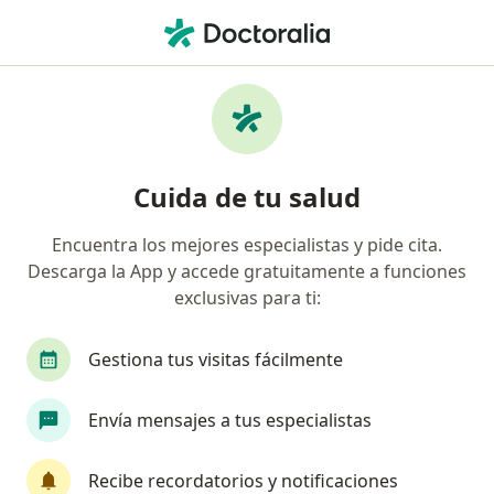
Men
Granuloma Inguinal • Toluca de Lerdo, México
Filtros
• 1
Seguro
Mapa
Especialistas en Granuloma inguinal en
Cuida de tu salud
Toluca de Lerdo
Encuentra los mejores especialistas y pide cita.
Descarga la App y accede gratuitamente a funciones
¿Qué especialidad estás buscando?
exclusivas para ti:
Cirujano general
Gestiona tus visitas fácilmente
Envía mensajes a tus especialistas
Recibe recordatorios y notificaciones