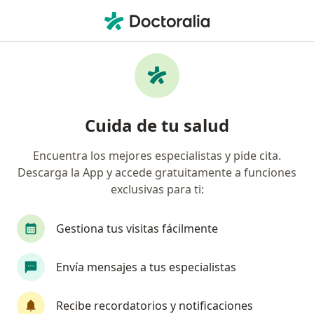
Men
Gastritis • Gustavo A Madero, CDMX
Filtros
• 1
Seguro
Mapa
Especialistas en Gastritis en Gustavo A
Cuida de tu salud
Madero
Encuentra los mejores especialistas y pide cita.
Descarga la App y accede gratuitamente a funciones
¿Qué especialidad estás buscando?
exclusivas para ti:
Médico general
Cirujano general
Nutriólo
Gestiona tus visitas fácilmente
Envía mensajes a tus especialistas
Recibe recordatorios y notificaciones