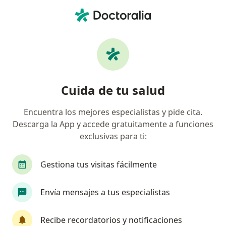
Men
Esguince Cervical • Gustavo A Madero, CDMX
Filtros
• 1
Seguro
Mapa
Especialistas en Esguince cervical en
Cuida de tu salud
Gustavo A Madero
Encuentra los mejores especialistas y pide cita.
Descarga la App y accede gratuitamente a funciones
¿Qué especialidad estás buscando?
exclusivas para ti:
Fisioterapeuta
Neurocirujano
Acupuntor
Gestiona tus visitas fácilmente
Envía mensajes a tus especialistas
Recibe recordatorios y notificaciones