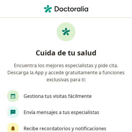
Men
Malformación Arteriovenosa Cerebral • Gustavo A Madero, CDMX
Filtros
• 1
Seguro
Mapa
Especialistas en Malformación
Cuida de tu salud
arteriovenosa cerebral en Gustavo A
Madero
Encuentra los mejores especialistas y pide cita.
Descarga la App y accede gratuitamente a funciones
¿Qué especialidad estás buscando?
exclusivas para ti:
Neurocirujano
Internista
Neurólogo
Gestiona tus visitas fácilmente
Envía mensajes a tus especialistas
Recibe recordatorios y notificaciones