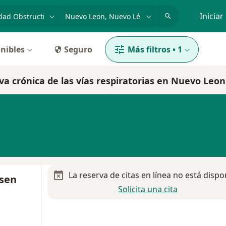
dad, enfermedad o nombre
p. ej. Guadalajara
Iniciar
nibles
Seguro
Más filtros
•
1
va crónica de las vías respiratorias en Nuevo Leon
La reserva de citas en línea no está dispo
ssen
Solicita una cita