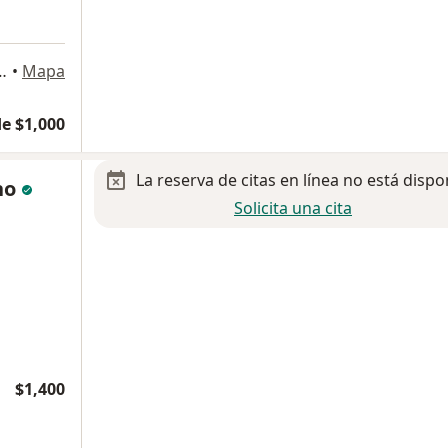
olonia Obispado, Monterrey
•
Mapa
e $1,000
La reserva de citas en línea no está dispo
ano
Solicita una cita
$1,400