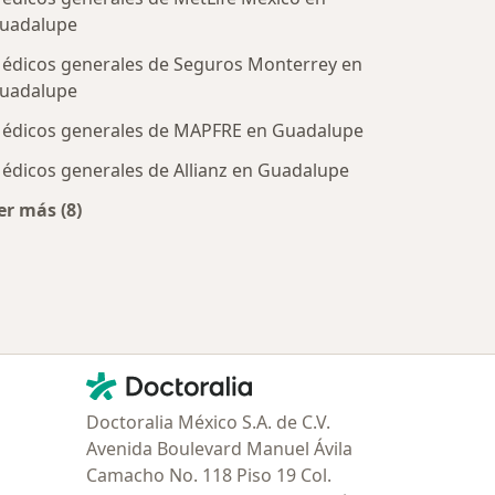
uadalupe
édicos generales de Seguros Monterrey en
uadalupe
édicos generales de MAPFRE en Guadalupe
tratadas
édicos generales de Allianz en Guadalupe
er más (8)
Más en esta categoría: Aseguradoras más populares
Contacto
Doctoralia - Página de inicio
Doctoralia México S.A. de C.V.
Avenida Boulevard Manuel Ávila
Camacho No. 118 Piso 19 Col.