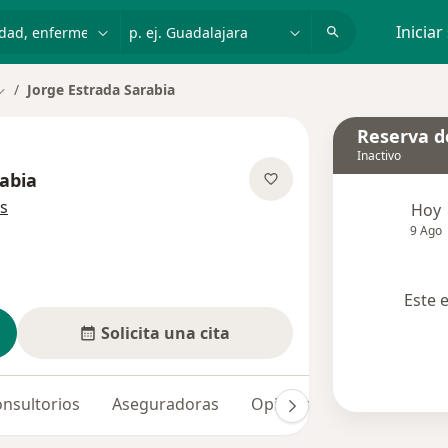
dad, enfermedad o nombre
p. ej. Guadalajara
Iniciar
Jorge Estrada Sarabia
Cambiar de ciudad
Reserva de
Inactivo
rabia
sobre las especializaciones
s
Hoy
9 Ago
Este 
Solicita una cita
nsultorios
Aseguradoras
Opiniones