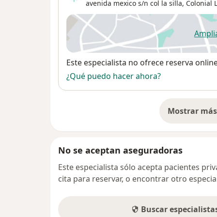
avenida mexico s/n col la silla,
Colonial 
Ampli
se
Disponibilidad
Este especialista no ofrece reserva onlin
¿Qué puedo hacer ahora?
Mostrar más 
so
No se aceptan aseguradoras
Este especialista sólo acepta pacientes pr
cita para reservar, o encontrar otro especi
Buscar especialist