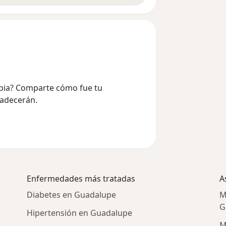
rabia? Comparte cómo fue tu
radecerán.
Enfermedades más tratadas
A
Diabetes en Guadalupe
M
G
Hipertensión en Guadalupe
M