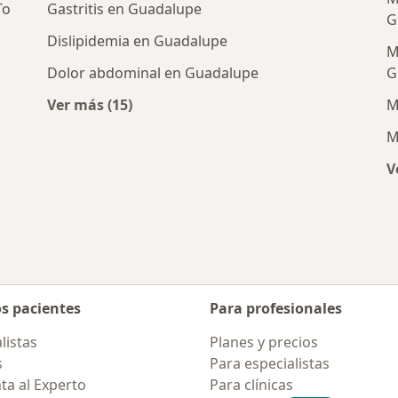
To
Gastritis en Guadalupe
G
Dislipidemia en Guadalupe
M
Dolor abdominal en Guadalupe
G
Ver más (15)
M
Más en esta categoría: Enfermedades más 
M
erales cercanos
V
os pacientes
Para profesionales
listas
Planes y precios
s
Para especialistas
ta al Experto
Para clínicas