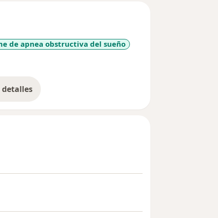
e de apnea obstructiva del sueño
iseases
detalles
bre la experiencia