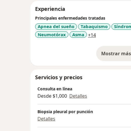
Experiencia
Principales enfermedades tratadas
Apnea del sueño
Tabaquismo
Síndrom
a11y_sr_more_d
Neumotórax
Asma
+14
Mostrar más 
so
Servicios y precios
Consulta en línea
Desde $1,000
Detalles
Biopsia pleural por punción
Detalles