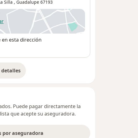
La Silla
,
Guadalupe
67193
ar
 abre en una nueva pestaña
e en esta dirección
detalles
bre la dirección
ivados. Puede pagar directamente la
alista que acepte su aseguradora.
as por aseguradora