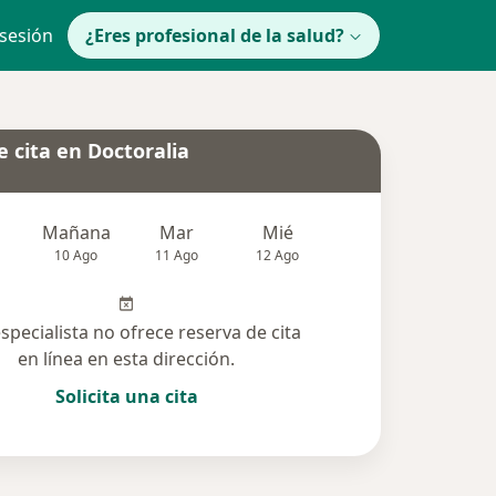
 sesión
¿Eres profesional de la salud?
 cita en Doctoralia
Mañana
Mar
Mié
Jue
Vie
10 Ago
11 Ago
12 Ago
13 Ago
14 Ag
especialista no ofrece reserva de cita
en línea en esta dirección.
Solicita una cita