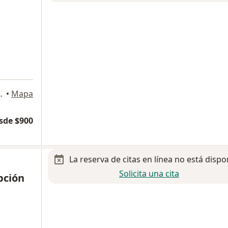
os Piso 6,, San Luis Potosi
•
Mapa
sde $900
La reserva de citas en línea no está dispo
Solicita una cita
pción