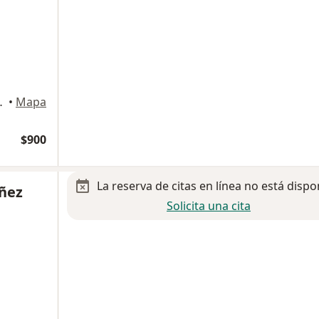
iapan, San Luis Potosi
•
Mapa
$900
La reserva de citas en línea no está dispo
áñez
Solicita una cita