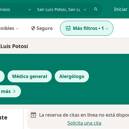
dad, enfermedad o nombre
p. ej. Guadalajara
Iniciar
nibles
Seguro
Más filtros
•
1
Luis Potosi
Médico general
Alergólogo
r más
La reserva de citas en línea no está dispo
nte
Solicita una cita