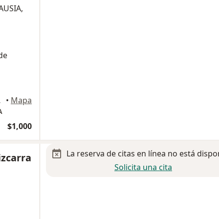
AUSIA,
de
s Potosi
•
Mapa
A
$1,000
La reserva de citas en línea no está dispo
izcarra
Solicita una cita