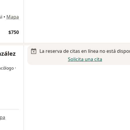
si
•
Mapa
$750
La reserva de citas en línea no está dispo
nzález
Solicita una cita
·
ncólogo
pa