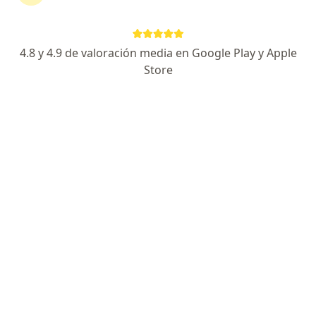
4.8 y 4.9 de valoración media en Google Play y Apple
Store
Dra. Diana Celina García Vasquez
·
Ver más
Algóloga, Anestesióloga
9 opiniones
Dirección
En línea
Avenida Cuauhtémoc 1040, Benito Juárez
•
Mapa
Torre de especialidades San Angel Inn Acora del valle
Visita Anestesiología
desde $1,500
Este especialista no ofrece reserva de cita en línea en esta dirección.