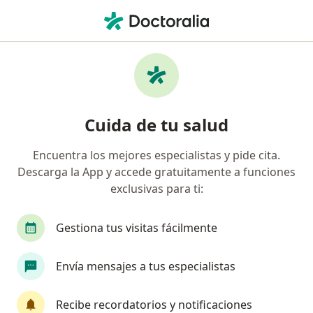
Men
Dolor Terminal • Ciudad de México, CDMX
Filtros
• 1
Seguro
Mapa
Especialistas en Dolor terminal en Ciudad
Cuida de tu salud
de México
Encuentra los mejores especialistas y pide cita.
Descarga la App y accede gratuitamente a funciones
¿Qué especialidad estás buscando?
exclusivas para ti:
Anestesiólogo
Algólogo
Gestiona tus visitas fácilmente
Médico general
Cirujano general
Envía mensajes a tus especialistas
Internista
Ver más
Recibe recordatorios y notificaciones