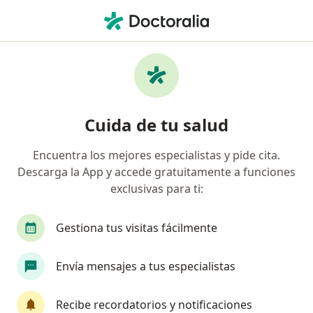
Men
Dolor De Espalda Inespecífico • Naucalpan de Juárez, México
Filtros
• 1
Seguro
Mapa
Especialistas en Dolor de espalda
Cuida de tu salud
inespecífico en Naucalpan de Juárez
Encuentra los mejores especialistas y pide cita.
Descarga la App y accede gratuitamente a funciones
¿Qué especialidad estás buscando?
exclusivas para ti:
Ortopedista
Traumatólogo
Fisioterapeut
Gestiona tus visitas fácilmente
Envía mensajes a tus especialistas
Recibe recordatorios y notificaciones