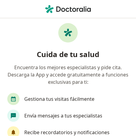
Men
Dermatitis Del Pañal • Tlajomulco de Zuñiga, Jalisco
Filtros
• 1
Seguro
Mapa
Especialistas en Dermatitis del pañal en
Cuida de tu salud
Tlajomulco de Zuñiga
Encuentra los mejores especialistas y pide cita.
Descarga la App y accede gratuitamente a funciones
¿Qué especialidad estás buscando?
exclusivas para ti:
Pediatra
Neonatólogo
Alergólogo
An
Gestiona tus visitas fácilmente
Envía mensajes a tus especialistas
Recibe recordatorios y notificaciones