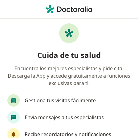
Men
Dermatitis Atópica • Tlajomulco de Zuñiga, Jalisco
Filtros
• 1
Seguro
Mapa
Especialistas en Dermatitis atópica en
Cuida de tu salud
Tlajomulco de Zuñiga
Encuentra los mejores especialistas y pide cita.
Descarga la App y accede gratuitamente a funciones
¿Qué especialidad estás buscando?
exclusivas para ti:
Pediatra
Dermatólogo
Alergólogo
Gi
Gestiona tus visitas fácilmente
Envía mensajes a tus especialistas
Recibe recordatorios y notificaciones