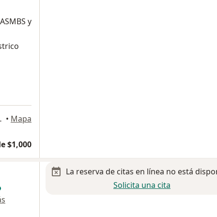
r ASMBS y
trico
z Rayón), Toluca
•
Mapa
e $1,000
La reserva de citas en línea no está dispo
Solicita una cita
ás