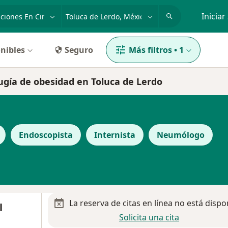
dad, enfermedad o nombre
p. ej. Guadalajara
Iniciar
nibles
Seguro
Más filtros
•
1
rugía de obesidad en Toluca de Lerdo
Endoscopista
Internista
Neumólogo
La reserva de citas en línea no está dispo
l
Solicita una cita