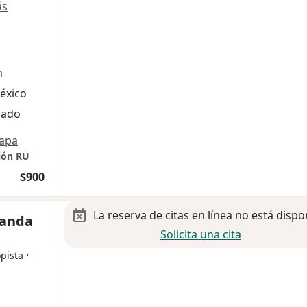
ás
n
éxico
zado
apa
ión RU
$900
La reserva de citas en línea no está dispo
randa
Solicita una cita
·
pista