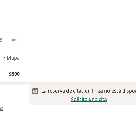
3
En línea
 Toluca
•
Mapa
$800
La reserva de citas en línea no está dispo
Solicita una cita
ás